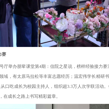
力赛
在万画影城5号厅举办朋辈课堂第4期：信院之星说，榜样经验接
愿领域，有太原马拉松等丰富志愿经历；温宏伟学长精研
从口吃成长为校园主持人，组织超3.3万人次学联活动
”，在成长之路上书写精彩篇章。