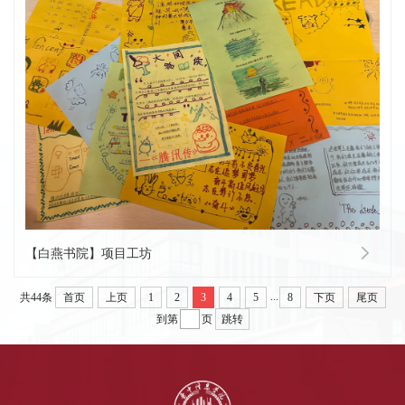
【白燕书院】项目工坊
...
共44条
首页
上页
1
2
3
4
5
8
下页
尾页
到第
页
跳转