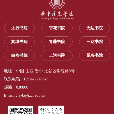
太行书院
杏花书院
无边书院
箕城书院
青藤书院
三达书院
白燕书院
上河书院
毣谷书院
地址：中国·山西·晋中·太谷区学院路8号
联系电话：0354-5507767
邮编：030800
E-mail：syb@jzci.edu.cn