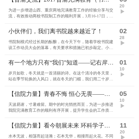
20
为进一步增进山西、重庆两地完满教育工作的经验分享与交
流，有效推动两校书院制工作的顺利开展，3月16-17日，
2017春季学期晋渝完满教育工作交流会暨书院制工作推进会
在重庆半山会所召开。重庆邮电大学移通学院副院长...
02
小伙伴们，我们离书院越来越近了！
28
书院制模式经过长期的酝酿，在今天下午，随着学校书院建
设工作动员大会的落幕，有关要求和措施已初步敲定。小伙
伴们，我们离书院越来越近了！ 书院建设和“群星璀璨计划”
（名人名师大讲堂和名师课堂的...
01
有一个地方只有“我们”知道——记右岸书院搬迁工作
10
岁月如歌，冬天就是一首清丽的诗。在这个清冷的冬天里，
站在季节轮换的入风口，就在冬天的门楣，我们用二十岁的
青春一点点地收集曾经的回忆。岁月如歌，一转眼，艺术楼
已经慢慢远离了。而“有一个地方只有我们知道”...
05
【信院力量】青春不悔 恒心无畏——院团委组织召开学生干部期中工作座谈会
10
天波易谢，寸暑难留。期中的时光悄然而至，为进一步推进
我院完满教育工作的顺利有序开展，提升学生会的工作质量
和水平，在总结交流中进一步明确工作方向，探索和改进工
作方法，院学生会八大组织分别召开了期中工作座...
11
【信院力量】看今朝展未来 环科学子追梦不等待——环科系第三届主席团成员风采展
20
水本无波，相荡而起涟漪；石本无华，相撞而起火花。不同