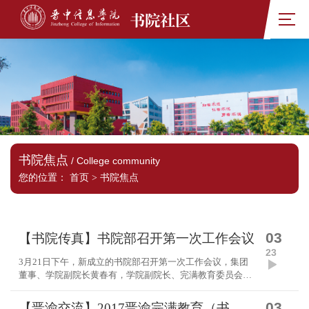
书院社区
书院焦点
/ College community
您的位置：
首页
>
书院焦点
03
【书院传真】书院部召开第一次工作会议
23
3月21日下午，新成立的书院部召开第一次工作会议，集团
董事、学院副院长黄春有，学院副院长、完满教育委员会主
任傅永林及学生处、团委（完满教育办公室）、书院部等有
关方面负责人与会。 会上，傅永林副院长传达了...
03
【晋渝交流】2017晋渝完满教育（书院制建设）工作研讨会顺利召开