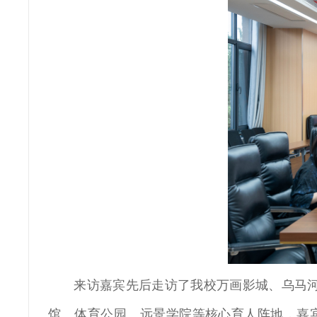
来访嘉宾先后走访了我校万画影城、乌马河
馆、体育公园、远景学院等核心育人阵地，嘉宾