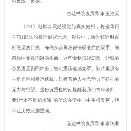
得更远、更稳。
——杏花书院发展导师 王浩天
《731》电影以震撼视觉与真实史料，将侵华日
军731部队的暴行展露无遗。影片中，活体解剖时百
姓绝望的目光、冻伤实验里冻得僵硬溃烂的双手、细
菌战中无数消逝的生命，这些惨状击碎幻想，让我的
心灵遭受剧烈冲击，被沉重压迫感笼罩。影片里没有
主角光环和幸运逃脱，只有普通人在恶势力下挣扎的
无力与绝望。这份沉重也时刻提醒着我们青年老师，
要让“永不重蹈覆辙”的信念在学生心中生根发芽，绝
不让历史悲剧重演。
——无边书院发展导师 秦鸿业