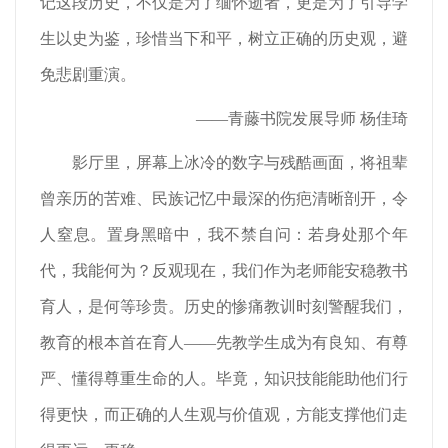
记这段历史，不仅是为了缅怀逝者，更是为了引导学
生以史为鉴，珍惜当下和平，树立正确的历史观，避
免悲剧重演。
——青藤书院发展导师 杨佳琦
影厅里，屏幕上冰冷的数字与残酷画面，将祖辈
曾亲历的苦难、民族记忆中最深的伤疤清晰剖开，令
人窒息。置身黑暗中，我不禁自问：若身处那个年
代，我能何为？反观现在，我们作为老师能安稳教书
育人，是何等珍贵。历史的惨痛教训时刻警醒我们，
教育的根本首在育人——先教学生成为有良知、有尊
严、懂得尊重生命的人。毕竟，知识技能能助他们行
得更快，而正确的人生观与价值观，方能支撑他们走