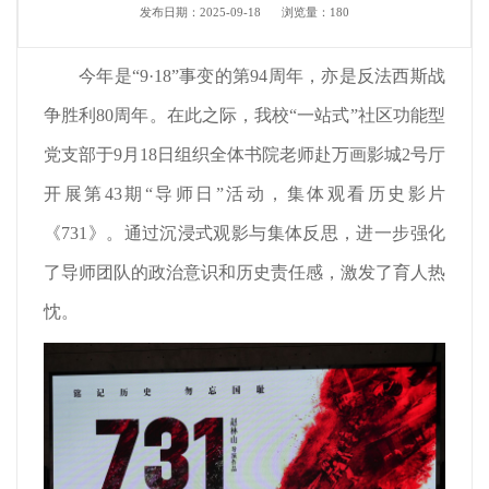
发布日期：2025-09-18
浏览量：
180
今年是“9·18”事变的第94周年，亦是反法西斯战
争胜利80周年。在此之际，我校“一站式”社区功能型
党支部于9月18日组织全体书院老师赴万画影城2号厅
开展第43期“导师日”活动，集体观看历史影片
《731》。通过沉浸式观影与集体反思，进一步强化
了导师团队的政治意识和历史责任感，激发了育人热
忱。