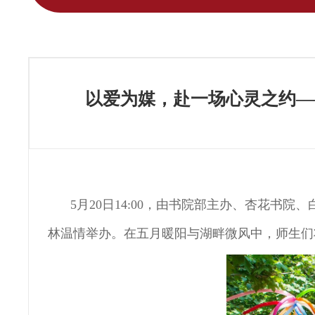
以爱为媒，赴一场心灵之约—
5月20日
14:00
，由书院部主办、杏花书院
、
林温情举办
。
在五月暖阳与湖畔微风中，师生们