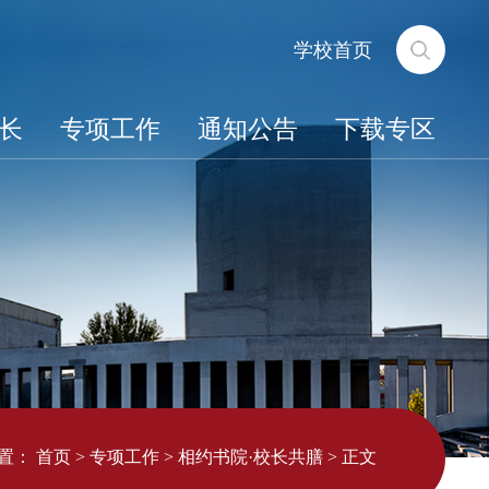
学校首页
长
专项工作
通知公告
下载专区
置：
首页
>
专项工作
>
相约书院·校长共膳
>
正文