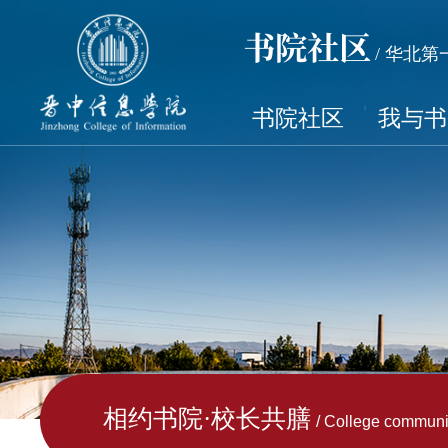
书院社区
/ 华北
书院社区
我与书
相约书院·校长共膳
/ College communi