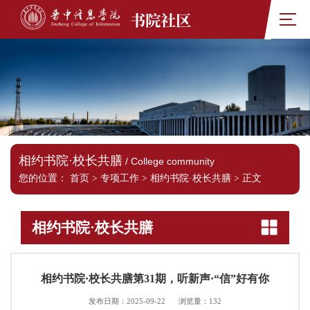
书院社区
相约书院·校长共膳
/ College community
您的位置：
首页
>
专项工作
>
相约书院·校长共膳
>
正文
相约书院·校长共膳
相约书院·校长共膳第31期，听新声·“信”好有你
发布日期：2025-09-22
浏览量：
132