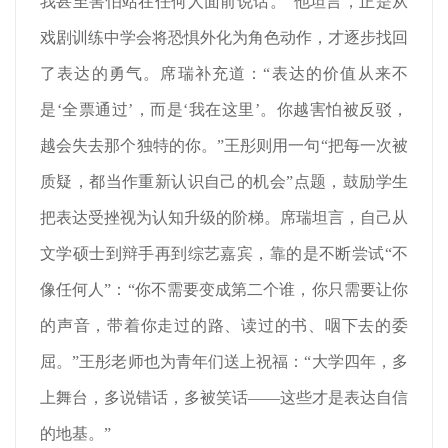
我甚至害怕站在任何人面前说话。”他坦言，正是从
戏剧训练中学会将恐惧外化为角色动作，才逐步找回
了表达的勇气。席瑞补充道：“表达的价值从来不
是‘全票通过’，而是‘我在这里’。你越害怕被反驳，
越会失去那个独特的你。”王彤则用一句“把每一次被
质疑，都当作重新认识自己的机会”点题，鼓励学生
把表达受挫视为认知升级的阶梯。席瑞坦言，自己从
文学硕士到辩手再到综艺嘉宾，靠的是不断尝试“不
像任何人”：“你不需要变成第二个谁，你只需要让你
的声音，带着你走过的路、读过的书、咽下去的委
屈。”王彤老师也为青年们送上祝福：“大学四年，多
上舞台，多说错话，多被笑话——这些才是表达自信
的地基。”