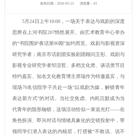
发布日期：2026-05-25
浏览量：
43
5月24日上午10:00，一场关于表达与戏剧的深度
思辨在上河书院207悄然展开。由艺术教育中心举办
的“书院围炉夜话第90期”如约而至。戏剧与影视资深
研究学者；南京市话剧团实验剧团顾问王彤、戏剧与
影视专业研究学者邹渲哲、多档文化类、谈话类节目
特约嘉宾、知名文化教育博主席瑞作为特邀嘉宾，与
现场70名信院学子共赴一场“以戏剧为媒，解锁青年
表达新方式”的对话。当社交焦虑、内耗沉默成为当
代青年的隐形枷锁，这场活动恰似一束追光灯——在
角色扮演、即兴对话与情绪具象化的交错投射中，带
领同学们潜入表达的内核层，打捞被“不敢说、说不