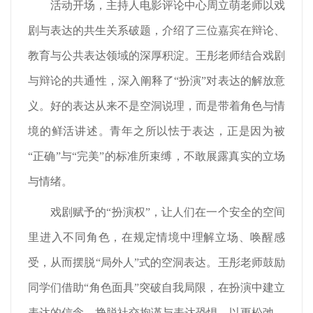
活动开场，主持人电影评论中心周立萌老师以戏
剧与表达的共生关系破题，介绍了三位嘉宾在辩论、
教育与公共表达领域的深厚积淀。王彤老师结合戏剧
与辩论的共通性，深入阐释了“扮演”对表达的解放意
义。好的表达从来不是空洞说理，而是带着角色与情
境的鲜活讲述。青年之所以怯于表达，正是因为被
“正确”与“完美”的标准所束缚，不敢展露真实的立场
与情绪。
戏剧赋予的“扮演权”，让人们在一个安全的空间
里进入不同角色，在规定情境中理解立场、唤醒感
受，从而摆脱“局外人”式的空洞表达。王彤老师鼓励
同学们借助“角色面具”突破自我局限，在扮演中建立
表达的信念，挣脱社交拘谨与表达恐惧，以更松弛、