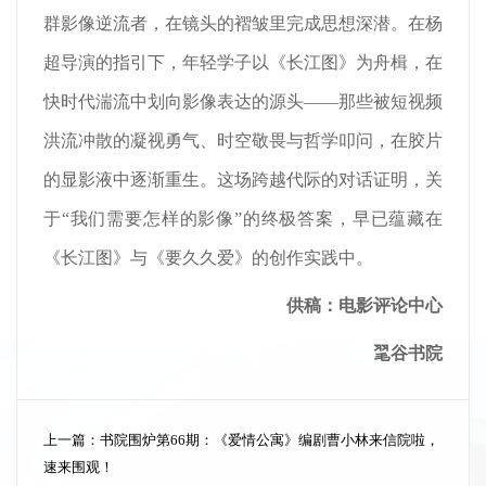
群影像逆流者，在镜头的褶皱里完成思想深潜。在杨
超导演的指引下，年轻学子以《长江图》为舟楫，在
快时代湍流中划向影像表达的源头——那些被短视频
洪流冲散的凝视勇气、时空敬畏与哲学叩问，在胶片
的显影液中逐渐重生。这场跨越代际的对话证明，关
于“我们需要怎样的影像”的终极答案，早已蕴藏在
《长江图》与《要久久爱》的创作实践中。
供稿：电影评论中心
毣谷书院
上一篇：
书院围炉第66期：《爱情公寓》编剧曹小林来信院啦，
速来围观！