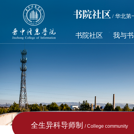
书院社区
/ 华北
书院社区
我与书
全生异科导师制
/ College community