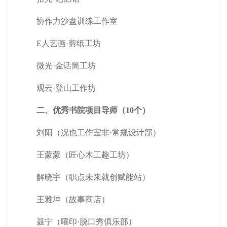
协作力沙盘训练工作室
E人艺画·剪纸工坊
微光·金话筒工坊
观云·登山工作坊
二、优秀书院项目导师（10个）
刘阳（况也工作室非·常规设计部）
王蒙蒙（匠心木工趣工坊）
解晓宇（职点未来就创赋能站）
王雅坤（故事商店）
聂宁（嘻印·脱口秀俱乐部）