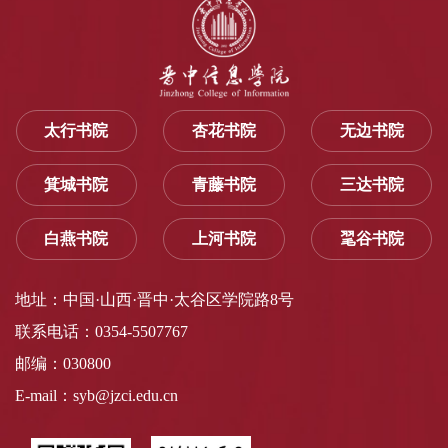
太行书院
杏花书院
无边书院
箕城书院
青藤书院
三达书院
白燕书院
上河书院
毣谷书院
地址：中国·山西·晋中·太谷区学院路8号
联系电话：0354-5507767
邮编：030800
E-mail：syb@jzci.edu.cn