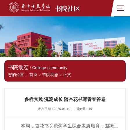
书院社区
书院动态
/ College community
您的位置：
首页
>
书院动态
>
正文
多样实践 沉淀成长 随杏花书写青春答卷
发布日期：2026-06-10
浏览量：
46
本周，杏花书院聚焦学生综合素质培育，围绕工