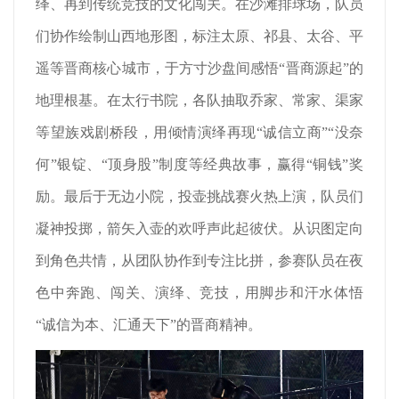
绎、再到传统竞技的文化闯关。在沙滩排球场，队员
们协作绘制山西地形图，标注太原、祁县、太谷、平
遥等晋商核心城市，于方寸沙盘间感悟“晋商源起”的
地理根基。在太行书院，各队抽取乔家、常家、渠家
等望族戏剧桥段，用倾情演绎再现“诚信立商”“没奈
何”银锭、“顶身股”制度等经典故事，赢得“铜钱”奖
励。最后于无边小院，投壶挑战赛火热上演，队员们
凝神投掷，箭矢入壶的欢呼声此起彼伏。从识图定向
到角色共情，从团队协作到专注比拼，参赛队员在夜
色中奔跑、闯关、演绎、竞技，用脚步和汗水体悟
“诚信为本、汇通天下”的晋商精神。