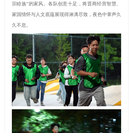
宗睦族”的家风。各队创意十足，将晋商经营智慧、
家国情怀与人文底蕴展现得淋漓尽致，夜色中掌声久
久不息。