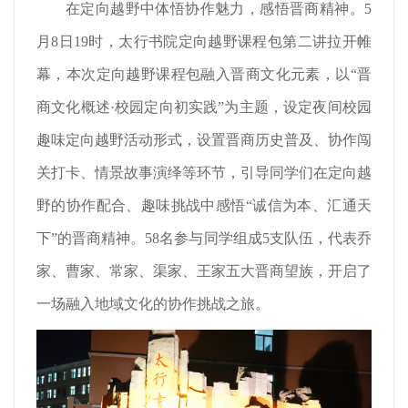
在定向越野中体悟协作魅力，感悟晋商精神。5
月8日19时，太行书院定向越野课程包第二讲拉开帷
幕，本次定向越野课程包融入晋商文化元素，以“晋
商文化概述·校园定向初实践”为主题，设定夜间校园
趣味定向越野活动形式，设置晋商历史普及、协作闯
关打卡、情景故事演绎等环节，引导同学们在定向越
野的协作配合、趣味挑战中感悟“诚信为本、汇通天
下”的晋商精神。58名参与同学组成5支队伍，代表乔
家、曹家、常家、渠家、王家五大晋商望族，开启了
一场融入地域文化的协作挑战之旅。