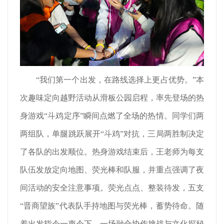
“我们第一个出发，在路线选择上更占优势。”本
次趣味定向越野活动从滑板公园启程，率先登场的热
身游戏“斗鸡定序”瞬间点燃了全场的热情。同学们两
两组队，单腿跳跃展开“斗鸡”对抗，三局两胜制决定
了各队的出发顺位。热身游戏结束后，王老师为每支
队伍发放定向地图、荧光棒和队服，并重点强调了夜
间活动的安全注意事项。荧光点点、整装待发，五支
“晋商望族”代表队手持地图与荧光棒，蓄势待命。随
着出发指令一声令下，一场融合协作挑战与文化探秘