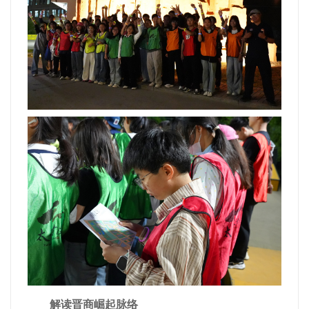
解读晋商崛起脉络