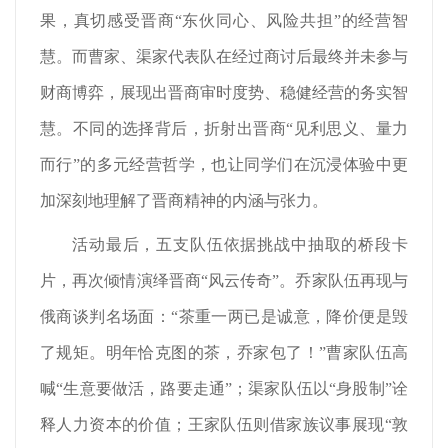
果，真切感受晋商“东伙同心、风险共担”的经营智
慧。而曹家、渠家代表队在经过商讨后最终并未参与
财商博弈，展现出晋商审时度势、稳健经营的务实智
慧。不同的选择背后，折射出晋商“见利思义、量力
而行”的多元经营哲学，也让同学们在沉浸体验中更
加深刻地理解了晋商精神的内涵与张力。
活动最后，五支队伍依据挑战中抽取的桥段卡
片，再次倾情演绎晋商“风云传奇”。乔家队伍再现与
俄商谈判名场面：“茶重一两已是诚意，降价便是毁
了规矩。明年恰克图的茶，乔家包了！”曹家队伍高
喊“生意要做活，路要走通”；渠家队伍以“身股制”诠
释人力资本的价值；王家队伍则借家族议事展现“敦