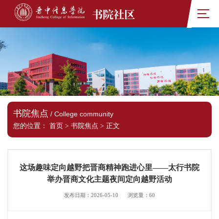
书院社区
书院焦点
/ College community
您的位置：
首页
>
书院焦点
>
正文
这场趣味定向越野把晋商精神跑进心里——太行书院
举办晋商文化主题夜间定向越野活动
发布日期：2026-05-10
浏览量：
60